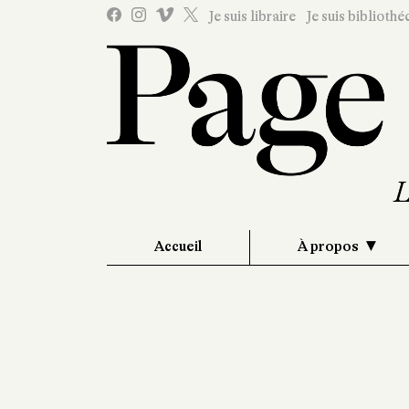
Je suis libraire
Je suis bibliothé
Accueil
À propos