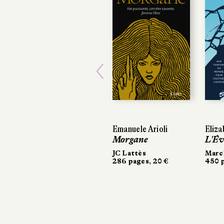
Previous
Emanuele Arioli
Eliza
Morgane
L'Év
JC Lattès
March
286 pages, 20 €
450 p