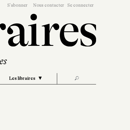
S'abonner
Nous contacter
Se connecter
Les libraires
🔎