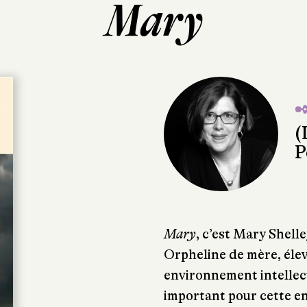
Mary
✒
(
P
Mary
, c’est Mary Shelle
Orpheline de mère, élev
environnement intellect
important pour cette enf