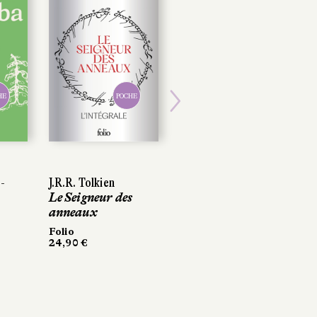
HE
POCHE
Next
-
J.R.R. Tolkien
Le Seigneur des
anneaux
Folio
24,90 €