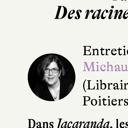
Des racine
Entreti
Micha
(Librai
Poitiers
Dans
Jacaranda
, l