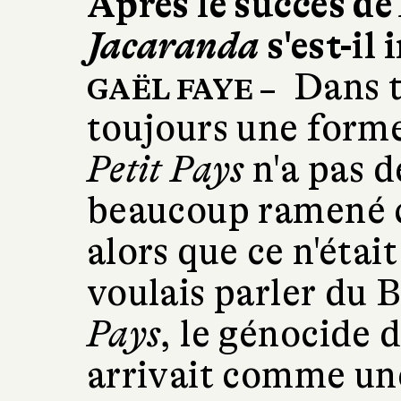
Après le succès de
Jacaranda
s'est-il
Dans to
GAËL FAYE –
toujours une form
Petit Pays
n'a pas d
beaucoup ramené 
alors que ce n'étai
voulais parler du
Pays
, le génocide 
arrivait comme un