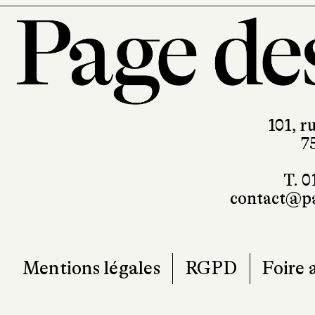
101, r
7
T. 0
contact@pa
Mentions légales
RGPD
Foire 