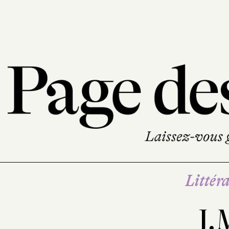
Littéra
J.