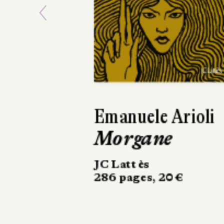
Previous
Elizabeth Rush
L'Éveil
Marchialy
450 pages, 23 €