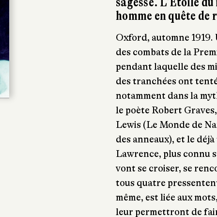
sagesse. L’Étoile du
homme en quête de 
Oxford, automne 1919. U
des combats de la Prem
pendant laquelle des m
des tranchées ont tent
notamment dans la myth
le poète Robert Graves, 
Lewis (Le Monde de Narn
des anneaux), et le déjà
Lawrence, plus connu s
vont se croiser, se ren
tous quatre pressentent
même, est liée aux mots,
leur permettront de fair