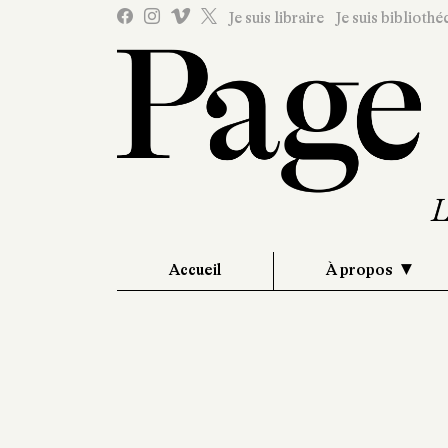
Je suis libraire
Je suis bibliothé
Accueil
À propos