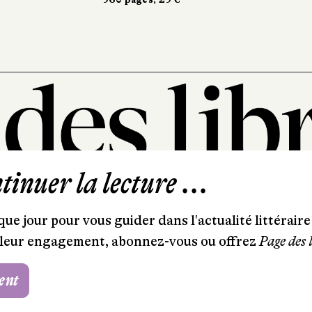
inuer la lecture ...
101, rue Saint-Lazare
75009 Paris
ue jour pour vous guider dans l'actualité littéraire 
T. 01 44 41 97 20
et leur engagement, abonnez-vous ou offrez
Page des 
contact@pagedeslibraires.com
ent