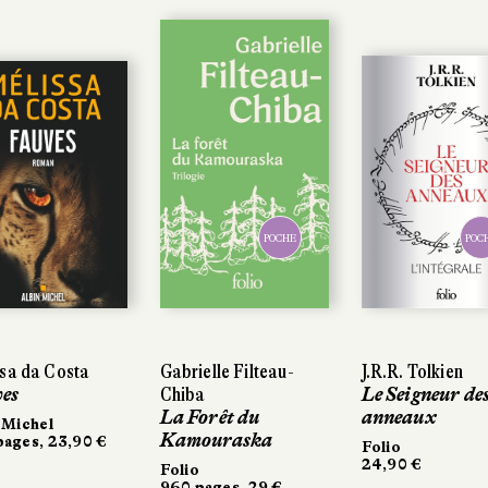
POCHE
POC
sa da Costa
Gabrielle Filteau-
J.R.R. Tolkien
es
Chiba
Le Seigneur de
La Forêt du
anneaux
 Michel
Kamouraska
ages, 23,90 €
Folio
24,90 €
Folio
960 pages, 29 €