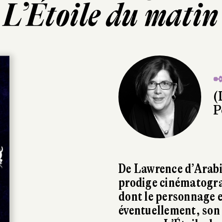
L’Étoile du matin
✒
(
P
De Lawrence d’Arabi
prodige cinématogra
dont le personnage e
éventuellement, son l