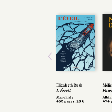
Previous
Elizabeth Rush
Mélis
L'Éveil
Fauv
Marchialy
Albin
450 pages, 23 €
474 p