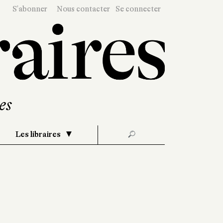
S'abonner
Nous contacter
Se connecter
Les libraires
🔎