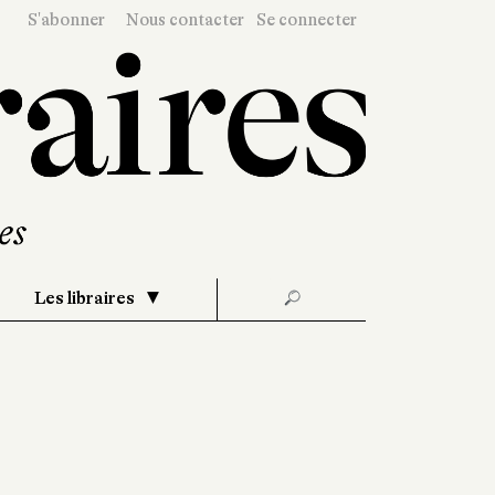
S'abonner
Nous contacter
Se connecter
Les libraires
🔎