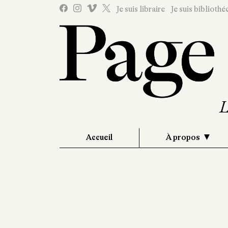
Je suis libraire
Je suis bibliothé
Accueil
À propos