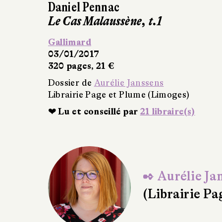
ène, t.1
e Janssens
 Plume (Limoges)
 par
21 libraire(s)
✒ Aurélie Ja
(Librairie P