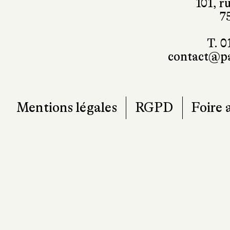
101, r
7
T. 0
contact@pa
Mentions légales
RGPD
Foire 