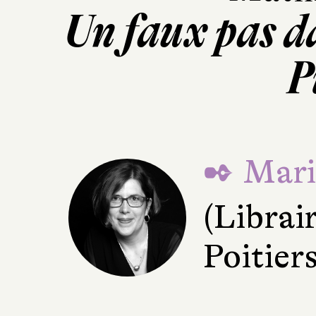
Un faux pas d
P
✒ Mari
(Librai
Poitiers