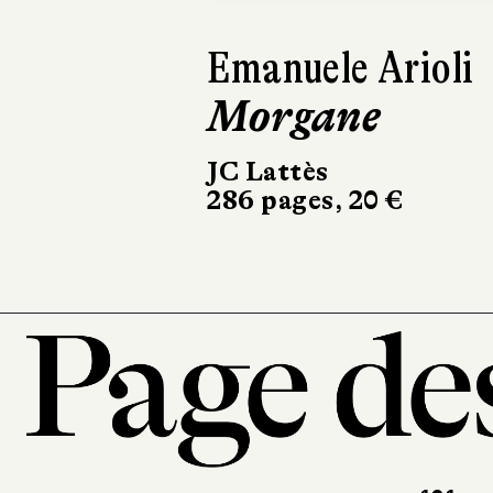
Elizabeth Rush
L'Éveil
Marchialy
450 pages, 23 €