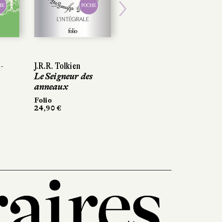
HE
POCHE
Next
-
J.R.R. Tolkien
Le Seigneur des
anneaux
Folio
24,90 €