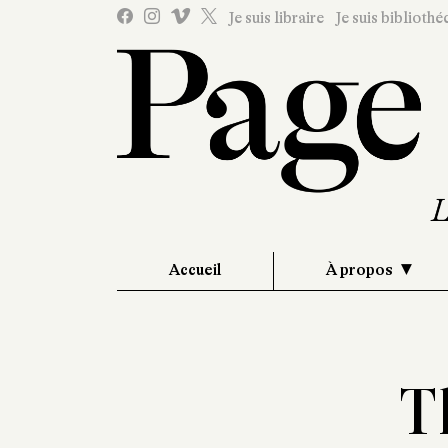
Je suis libraire
Je suis bibliothé
Accueil
À propos
T