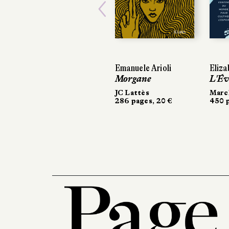
Previous
Emanuele Arioli
Eliza
Morgane
L'Év
JC Lattès
March
286 pages, 20 €
450 p