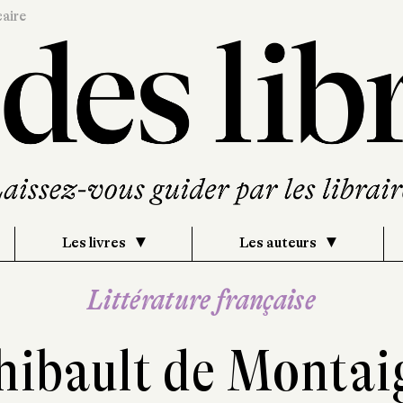
caire
Les livres
Les auteurs
Littérature française
hibault de Montai