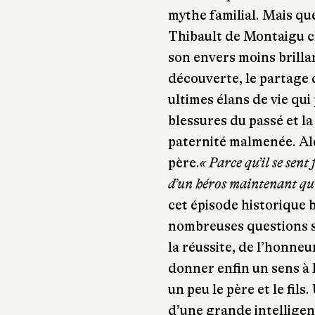
mythe familial. Mais qu
Thibault de Montaigu cho
son envers moins brilla
découverte, le partage q
ultimes élans de vie qui
blessures du passé et la
paternité malmenée. Alo
père.
« Parce qu’il se sent 
d’un héros maintenant qu’i
cet épisode historique 
nombreuses questions s
la réussite, de l’honne
donner enfin un sens à 
un peu le père et le fil
d’une grande intelligen