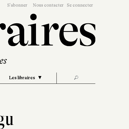
S'abonner
Nous contacter
Se connecter
Les libraires
🔎
gu