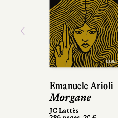
Previous
Emanuele Arioli
El
Morgane
L'
JC Lattès
Mar
286 pages, 20 €
450