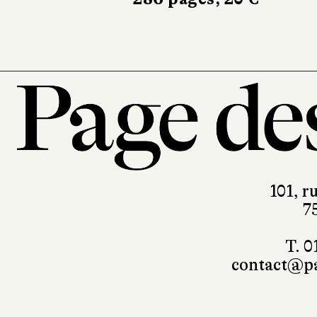
101, r
7
T. 0
contact@pa