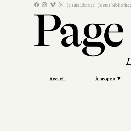
Je suis libraire
Je suis bibliothé
Accueil
À propos