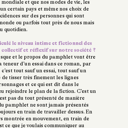
e mondiale et que nos modes de vie, les
s un certain pays et même nos choix de
idences sur des personnes qui sont
 monde ou parfois tout près de nous mais
u quotidien.
lé le niveau intime et fictionnel des
collectif et réflexif sur notre société ?
sque et le propos du pamphlet vont être
la teneur d’un essai dans ce roman, par
 c’est tout sauf un essai, tout sauf un
 de tisser très finement les lignes
rsonnages et ce qui est dit dans le
 rejoindre le plan de la fiction. C’est un
’est pas du tout présenté de manière
s du pamphlet ne sont jamais présentés
jours en train de travailler dessus. En
ours montrée en mouvement, en train de
est ce que je voulais communiquer au