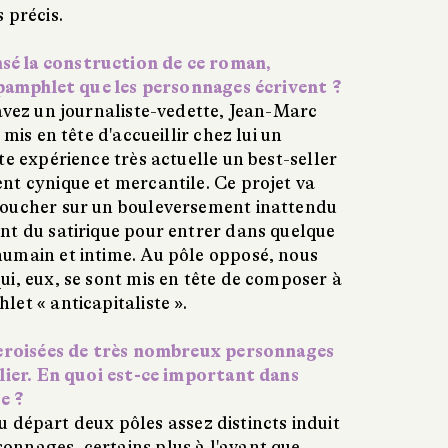
 précis.
é la construction de ce roman,
e pamphlet que les personnages écrivent ?
avez un journaliste-vedette, Jean-Marc
 mis en tête d'accueillir chez lui un
te expérience très actuelle un best-seller
nt cynique et mercantile. Ce projet va
boucher sur un bouleversement inattendu
nt du satirique pour entrer dans quelque
umain et intime. Au pôle opposé, nous
i, eux, se sont mis en tête de composer à
et « anticapitaliste ».
s croisées de très nombreux personnages
ulier. En quoi est-ce important dans
e ?
 au départ deux pôles assez distincts induit
nnages, certains plus à l'avant que