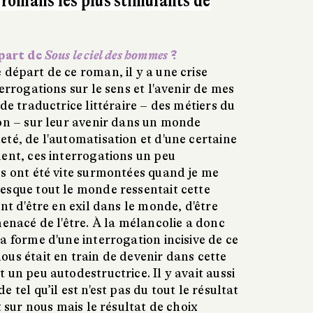
s romans les plus stimulants de
épart de
Sous le ciel des hommes
?
 départ de ce roman, il y a une crise
errogations sur le sens et l'avenir de mes
de traductrice littéraire – des métiers du
ion – sur leur avenir dans un monde
té, de l'automatisation et d'une certaine
ment, ces interrogations un peu
es ont été vite surmontées quand je me
esque tout le monde ressentait cette
nt d'être en exil dans le monde, d'être
menacé de l'être.
À
la mélancolie a donc
a forme d'une interrogation incisive de ce
us était en train de devenir dans cette
 un peu autodestructrice. Il y avait aussi
 tel qu’il est n'est pas du tout le résultat
t sur nous mais le résultat de choix