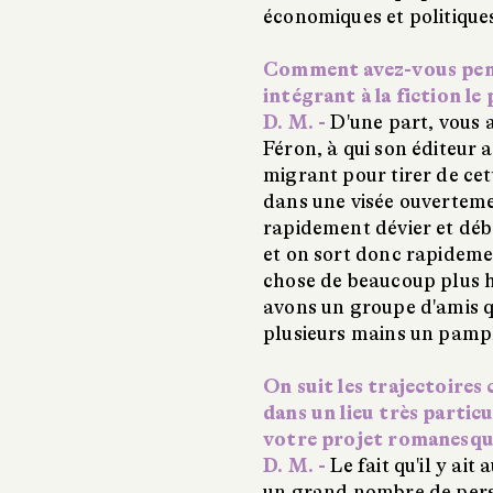
économiques et politiques
Comment avez-vous pens
intégrant à la fiction l
D. M. -
D'une part, vous 
Féron, à qui son éditeur a
migrant pour tirer de cet
dans une visée ouverteme
rapidement dévier et dé
et on sort donc rapideme
chose de beaucoup plus h
avons un groupe d'amis qu
plusieurs mains un pamphl
On suit les trajectoire
dans un lieu très partic
votre projet romanesqu
D. M. -
Le fait qu'il y ait
un grand nombre de perso