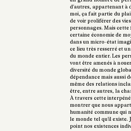
d'autres, appartenant à d
moi, ça fait partie du pla
de voir proliférer des vie
personnages. Mais cette fo
certaine économie de moye
dans un micro-état imagi
ce lieu très resserré et u
du monde entier. Les pers
vont être amenés à nouer 
diversité du monde globa
dépendance mais aussi de s
même des relations inclas
être, entre autres, la ch
À
travers cette interpéné
montrer que nous apparte
humanité commune qui no
le monde tel qu'il existe
point nos existences indiv