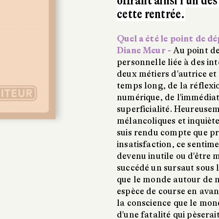
offrant ainsi l’un de
cette rentrée.
Quel a été le point de d
Diane Meur -
Au point de
personnelle liée à des int
deux métiers d'autrice et 
temps long, de la réflex
numérique, de l'immédiate
superficialité. Heureuse
mélancoliques et inquièt
suis rendu compte que pr
insatisfaction, ce sentime
devenu inutile ou d'être 
succédé un sursaut sous l
que le monde autour de no
espèce de course en avant
la conscience que le monde
d'une fatalité qui pèserai