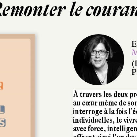
emonter le coura
E
M
(
P
À travers les deux pro
au cœur même de so
interroge à la fois l’
individuelles, le viv
avec force, intellige