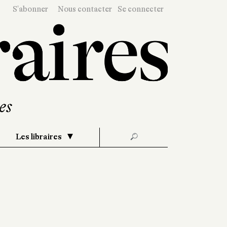
S'abonner
Nous contacter
Se connecter
Les libraires
🔎