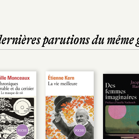
dernières parutions du même 
POCHE
POCHE
P
P