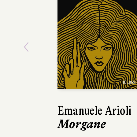
Previous
Emanuele Arioli
Elizabet
Morgane
L'Éveil