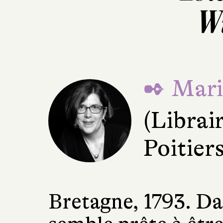
W
✒ Mari
(Librai
Poitiers
Bretagne, 1793. Dan