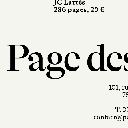
JC Lattès
Marchialy
286 pages, 20 €
450 pages, 
101, r
7
T. 0
contact@pa