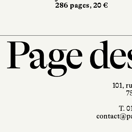
450 pages, 23 €
101, r
7
T. 0
contact@pa