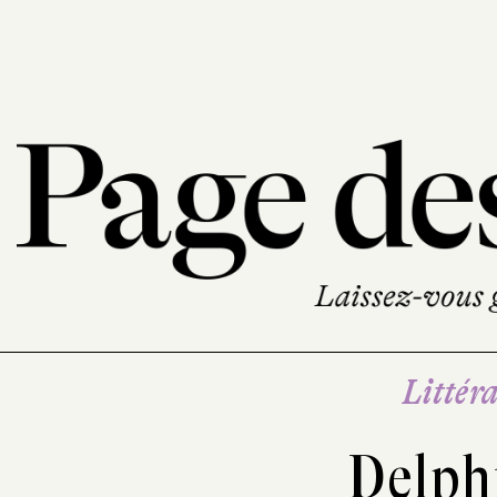
Littéra
Delph