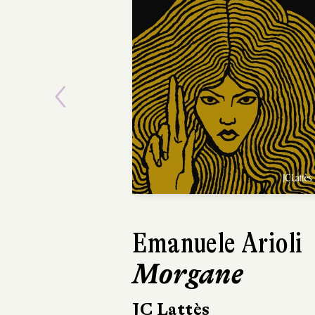
Previous
Elizabeth Rush
L'Éveil
Marchialy