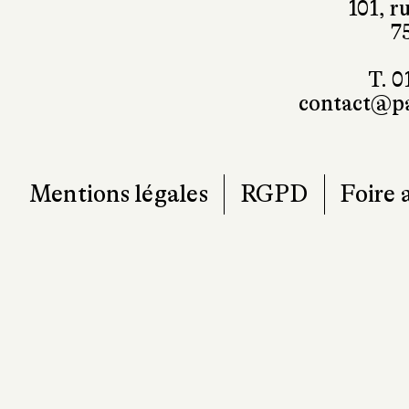
101, r
7
T. 0
contact@pa
Mentions légales
RGPD
Foire 