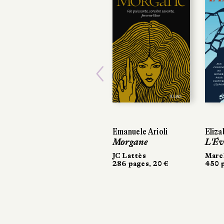
Previous
Emanuele Arioli
Elizab
Elizab
Morgane
L'Éve
L'Éve
JC Lattès
Marchi
Marchi
286 pages, 20 €
450 pa
450 pa