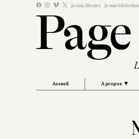
Je suis libraire
Je suis bibliothé
Accueil
À propos