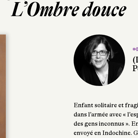
L’Ombre douce
✒
(
P
Enfant solitaire et frag
dans l’armée avec « l’es
des gens inconnus ». En 
envoyé en Indochine. Gr