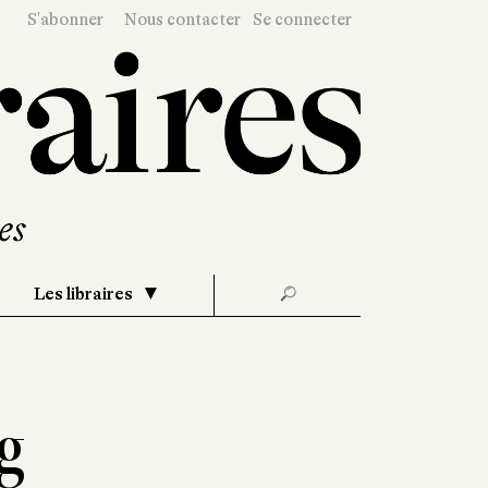
S'abonner
Nous contacter
Se connecter
Les libraires
🔎
g