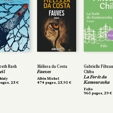
POCHE
POCHE
eth Rush
eth Rush
Mélissa da Costa
Mélissa da Costa
Gabrielle Filteau-
Gabrielle Filteau-
il
il
Fauves
Fauves
Chiba
Chiba
La Forêt du
La Forêt du
aly
aly
Albin Michel
Albin Michel
Kamouraska
Kamouraska
ges, 23 €
ges, 23 €
474 pages, 23,90 €
474 pages, 23,90 €
Folio
Folio
960 pages, 29 €
960 pages, 29 €