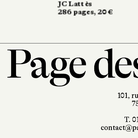
Marchialy
450 pages, 23 €
101, r
7
T. 0
contact@pa