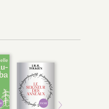
HE
POCHE