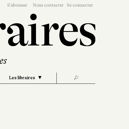
S'abonner
Nous contacter
Se connecter
Les libraires
🔎
d