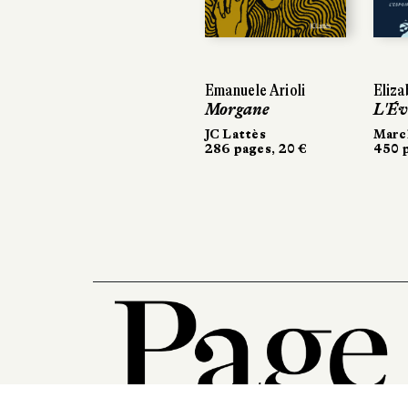
Previous
Emanuele Arioli
Eliza
Morgane
L'Év
JC Lattès
March
286 pages, 20 €
450 p