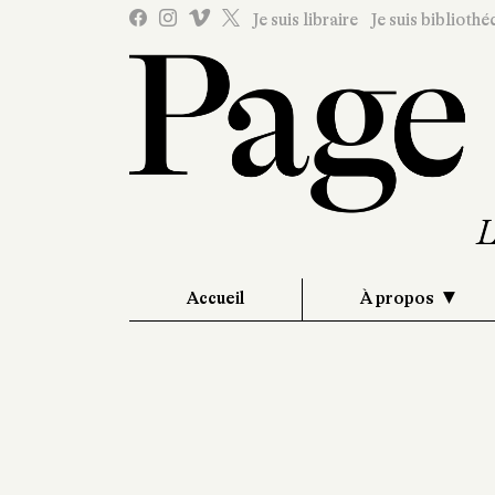
Je suis libraire
Je suis bibliothé
Accueil
À propos