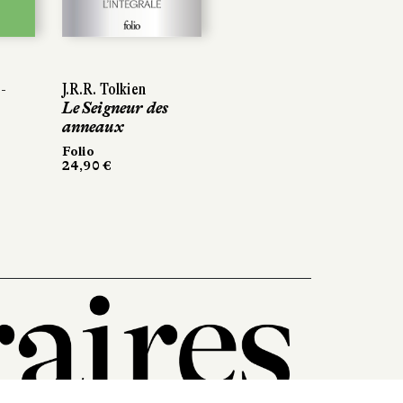
Next
-
J.R.R. Tolkien
Le Seigneur des
anneaux
Folio
24,90 €