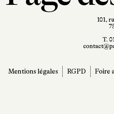
101, r
7
T. 0
contact@pa
Mentions légales
RGPD
Foire 