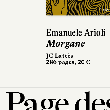
Elizabeth Rush
L'Éveil
Marchialy
450 pages, 23 €