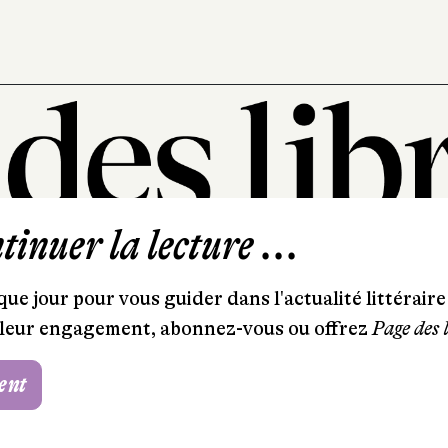
inuer la lecture ...
101, rue Saint-Lazare
75009 Paris
ue jour pour vous guider dans l'actualité littéraire 
T. 01 44 41 97 20
et leur engagement, abonnez-vous ou offrez
Page des 
contact@pagedeslibraires.com
ent
Foire aux questions
CGV