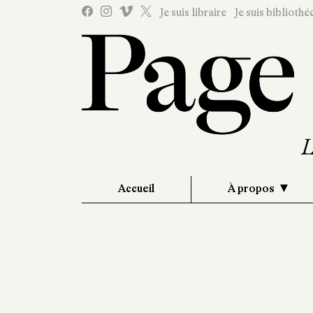
Je suis libraire
Je suis bibliothé
Accueil
À propos