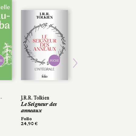
HE
POCHE
Next
-
J.R.R. Tolkien
Le Seigneur des
anneaux
Folio
24,90 €