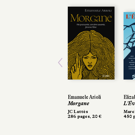
Previous
Emanuele Arioli
Eliza
Morgane
L'Év
JC Lattès
March
286 pages, 20 €
450 p