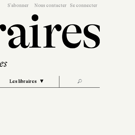
S'abonner
Nous contacter
Se connecter
Les libraires
🔎