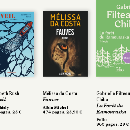
POC
beth Rush
Mélissa da Costa
Gabrielle Filteau
eil
Fauves
Chiba
La Forêt du
ialy
Albin Michel
Kamouraska
ages, 23 €
474 pages, 23,90 €
Folio
960 pages, 29 €