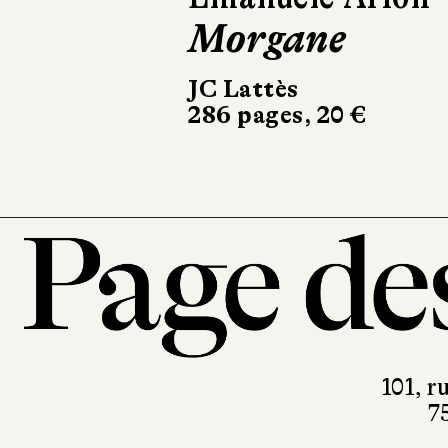
Morgane
L'Éveil
JC Lattès
Marchialy
286 pages, 20 €
450 pages, 
101, r
7