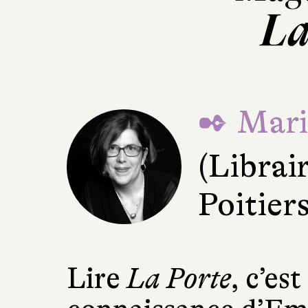
La
✒ Mari
(Librai
Poitiers
Lire
La Porte
, c’es