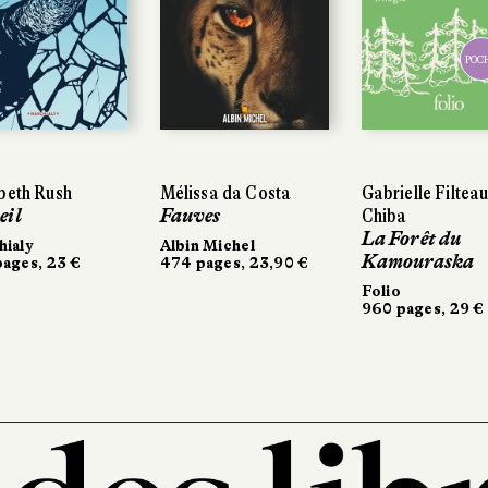
POC
beth Rush
Mélissa da Costa
Gabrielle Filteau
eil
Fauves
Chiba
La Forêt du
ialy
Albin Michel
Kamouraska
ages, 23 €
474 pages, 23,90 €
Folio
960 pages, 29 €