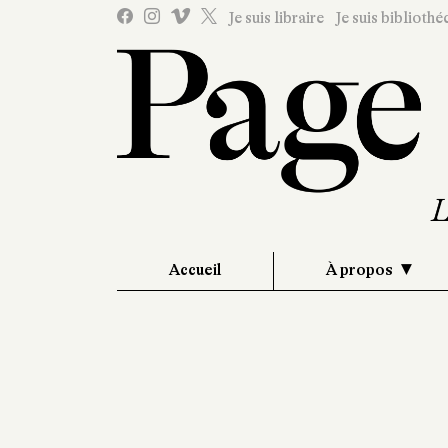
Je suis libraire
Je suis bibliothé
Accueil
À propos