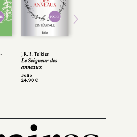
HE
POCHE
Next
-
J.R.R. Tolkien
Le Seigneur des
anneaux
Folio
24,90 €