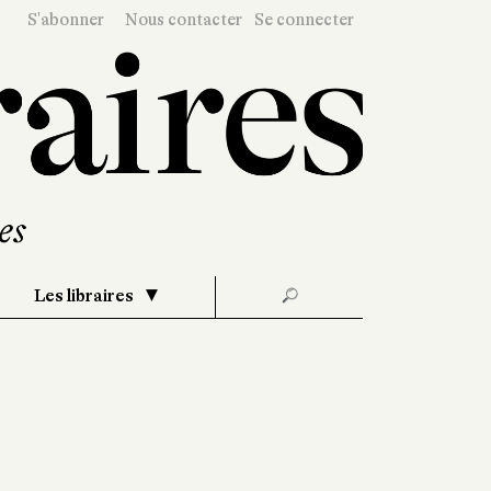
S'abonner
Nous contacter
Se connecter
Les libraires
🔎