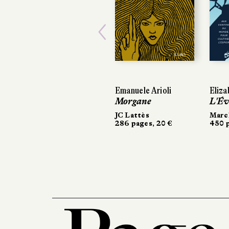
Previous
Emanuele Arioli
Eliza
Morgane
L'Év
JC Lattès
March
286 pages, 20 €
450 p