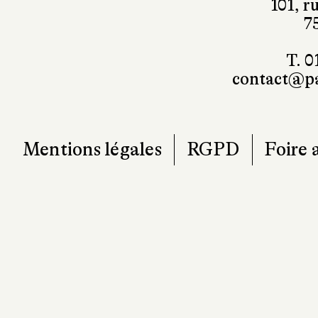
101, r
7
T. 0
contact@pa
Mentions légales
RGPD
Foire 