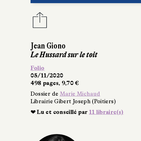
s)
re(s)