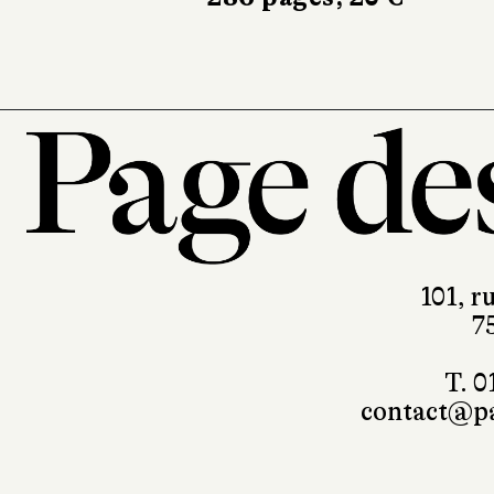
101, r
7
T. 0
contact@pa