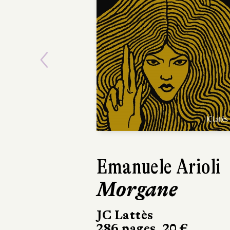
Previous
Emanuele Arioli
Elizabeth
Morgane
L'Éveil
JC Lattès
Marchialy
286 pages, 20 €
450 pages, 23