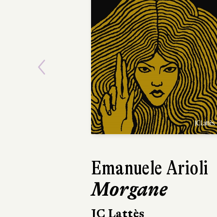
Previous
Emanuele Arioli
Elizabeth Rush
Morgane
L'Éveil
JC Lattès
Marchialy