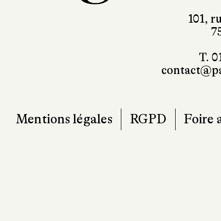
101, r
7
T. 0
contact@pa
Mentions légales
RGPD
Foire 