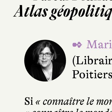
Atlas géopoliti
✒ Mari
(Librai
Poitiers
Si
« connaître le mon