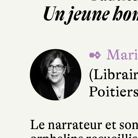
Un jeune ho
✒ Mari
(Librai
Poitiers
Le narrateur et son