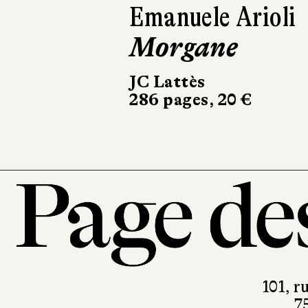
Emanuele Arioli
Elizabeth
Morgane
L'Éveil
JC Lattès
Marchialy
286 pages, 20 €
450 pages, 23
101, r
7