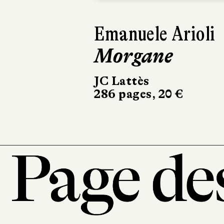
Elizabeth Rush
L'Éveil
Marchialy
450 pages, 23 €