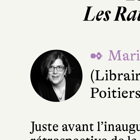
Les Ra
✒ Mari
(Librai
Poitiers
Juste avant l’inaug