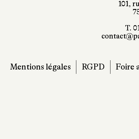
101, r
7
T. 0
contact@pa
Mentions légales
RGPD
Foire 