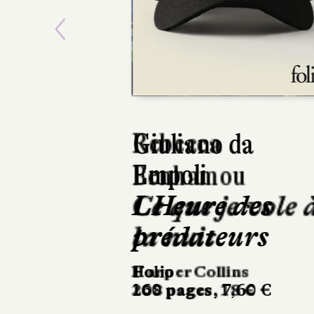
Previous
Giuliano da
Empoli
LHeure des
prédateurs
Folio
160 pages, 7,60 €