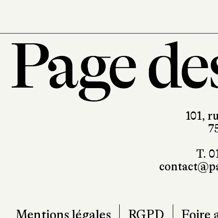
101, r
7
T. 0
contact@pa
Mentions légales
RGPD
Foire 