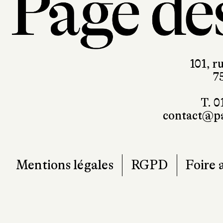
101, r
7
T. 0
contact@pa
Mentions légales
RGPD
Foire 