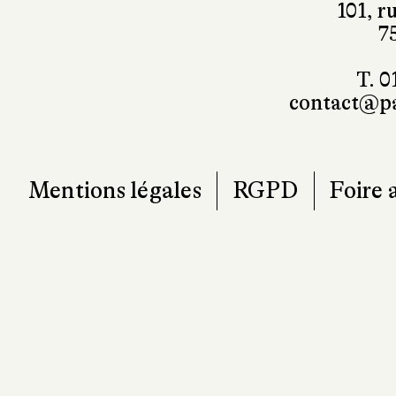
101, r
7
T. 0
contact@pa
Mentions légales
RGPD
Foire 