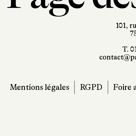
101, r
7
T. 0
contact@pa
Mentions légales
RGPD
Foire 