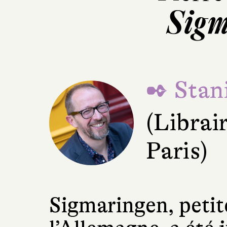
Sigm
✒ Stani
(Librai
Paris)
Sigmaringen, petite