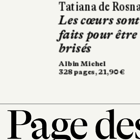
Richard O'Rawe
Braquage à
Belfast
Gallimard
22 €