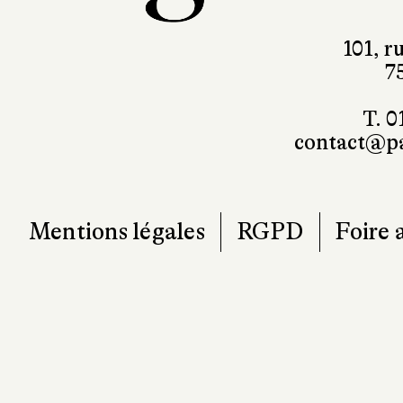
101, r
7
T. 0
contact@pa
Mentions légales
RGPD
Foire 