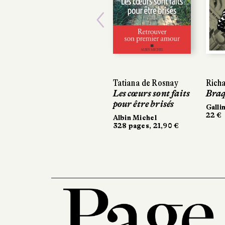
Previous
Tatiana de Rosnay
Richa
Richa
Les cœurs sont faits
Braqu
Braqu
pour être brisés
Gallim
Gallim
22 €
22 €
Albin Michel
328 pages, 21,90 €