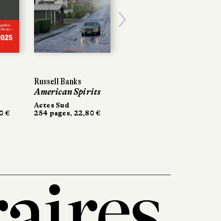
Next
Russell Banks
Russell Banks
Kristin Koval
American Spirits
American Spirits
À propos de Nora
Actes Sud
Actes Sud
Sonatine
 €
 €
254 pages, 22,80 €
254 pages, 22,80 €
464 pages, 24,50 €