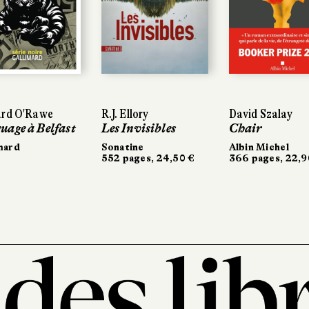
rd O'Rawe
rd O'Rawe
R.J. Ellory
R.J. Ellory
David Szalay
David Szalay
age à Belfast
age à Belfast
Les Invisibles
Les Invisibles
Chair
Chair
ard
ard
Sonatine
Sonatine
Albin Michel
Albin Michel
552 pages, 24,50 €
552 pages, 24,50 €
366 pages, 22,90
366 pages, 22,90