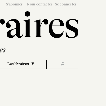
S'abonner
Nous contacter
Se connecter
Les libraires
🔎