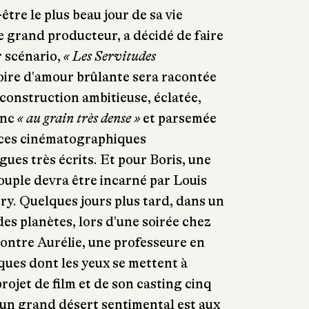
-être le plus beau jour de sa vie
e grand producteur, a décidé de faire
r scénario,
« Les Servitudes
toire d'amour brûlante sera racontée
 construction ambitieuse, éclatée,
anc
« au grain très dense »
et parsemée
ces cinématographiques
gues très écrits. Et pour Boris, une
couple devra être incarné par Louis
ry. Quelques jours plus tard, dans un
es planètes, lors d'une soirée chez
ncontre Aurélie, une professeure en
ues dont les yeux se mettent à
projet de film et de son casting cinq
d'un grand désert sentimental est aux