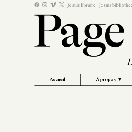
Je suis libraire
Je suis bibliothé
Accueil
À propos