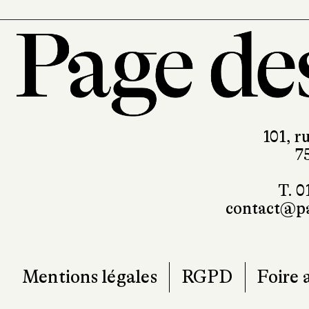
101, r
7
T. 0
contact@pa
Mentions légales
RGPD
Foire 