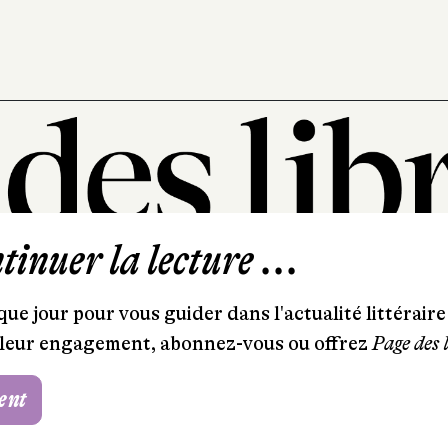
inuer la lecture ...
101, rue Saint-Lazare
75009 Paris
ue jour pour vous guider dans l'actualité littéraire 
T. 01 44 41 97 20
et leur engagement, abonnez-vous ou offrez
Page des 
contact@pagedeslibraires.com
ent