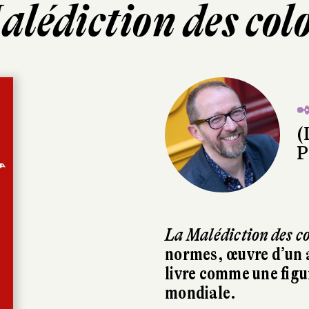
alédiction des col
✒
(
P
La Malédiction des c
normes, œuvre d’un a
livre comme une figu
mondiale.