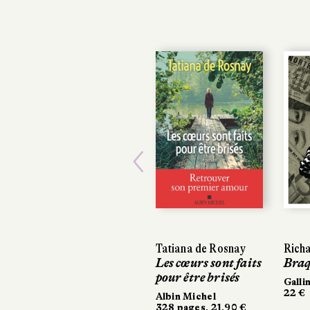
Previous
Tatiana de Rosnay
Rich
Rich
Les cœurs sont faits
Braq
Braq
pour être brisés
Galli
Galli
22 €
22 €
Albin Michel
328 pages, 21,90 €