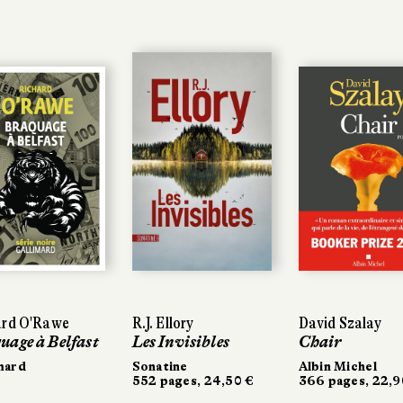
ard O'Rawe
ard O'Rawe
R.J. Ellory
R.J. Ellory
David Szalay
David Szalay
uage à Belfast
uage à Belfast
Les Invisibles
Les Invisibles
Chair
Chair
mard
mard
Sonatine
Sonatine
Albin Michel
Albin Michel
552 pages, 24,50 €
552 pages, 24,50 €
366 pages, 22,9
366 pages, 22,9