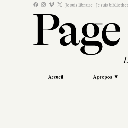
Je suis libraire
Je suis bibliothé
Accueil
À propos