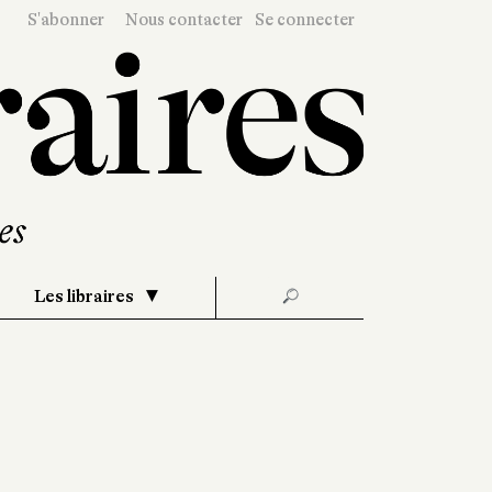
S'abonner
Nous contacter
Se connecter
Les libraires
🔎