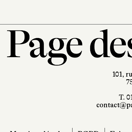
101, r
7
T. 0
contact@pa