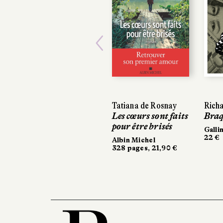
Previous
Tatiana de Rosnay
Rich
Les cœurs sont faits
Braq
pour être brisés
Galli
22 €
Albin Michel
328 pages, 21,90 €