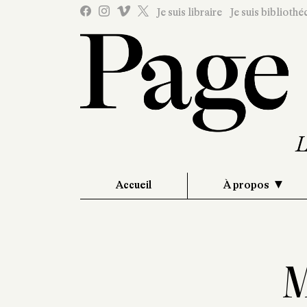
Je suis libraire
Je suis bibliothé
Accueil
À propos
M