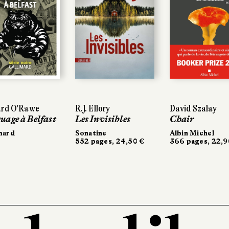
ard O'Rawe
R.J. Ellory
David Szalay
uage à Belfast
Les Invisibles
Chair
mard
Sonatine
Albin Michel
552 pages, 24,50 €
366 pages, 22,9