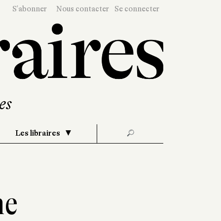
S'abonner
Nous contacter
Se connecter
Les libraires
🔎
ne