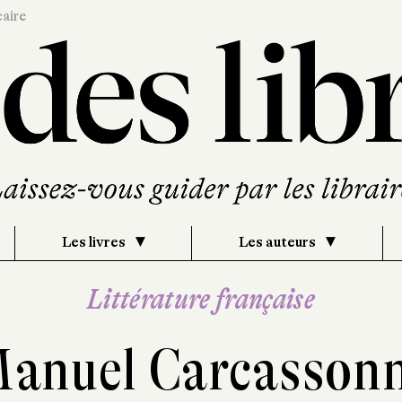
caire
Les livres
Les auteurs
Littérature française
anuel Carcasson