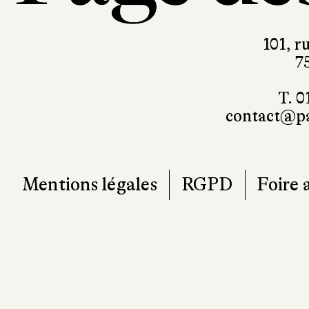
101, r
7
T. 0
contact@pa
Mentions légales
RGPD
Foire 