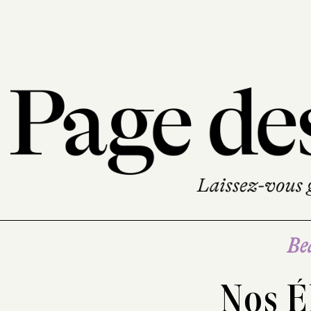
Be
Nos Él