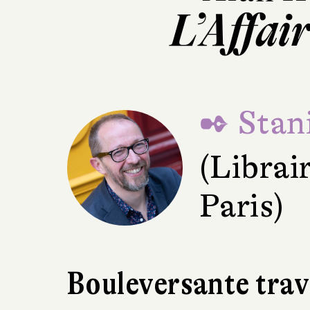
L’Affai
✒ Stani
(Librai
Paris)
Bouleversante tra