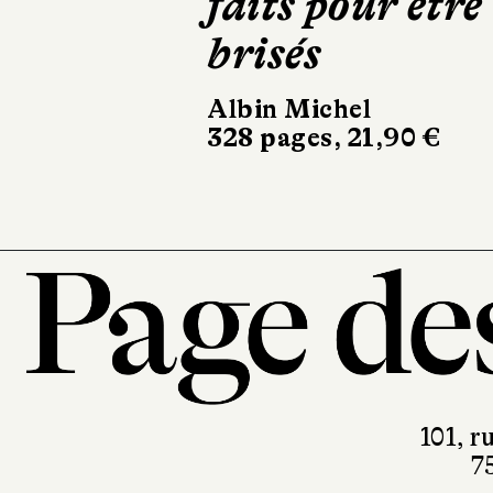
Belfast
Gallimard
22 €
101, r
7
T. 0