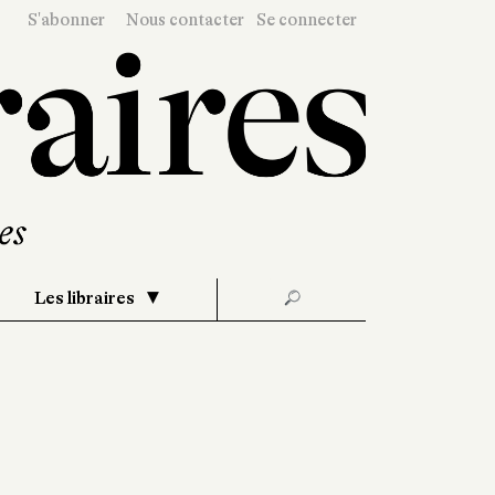
S'abonner
Nous contacter
Se connecter
Les libraires
🔎