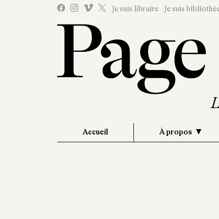
Je suis libraire
Je suis bibliothé
Accueil
À propos