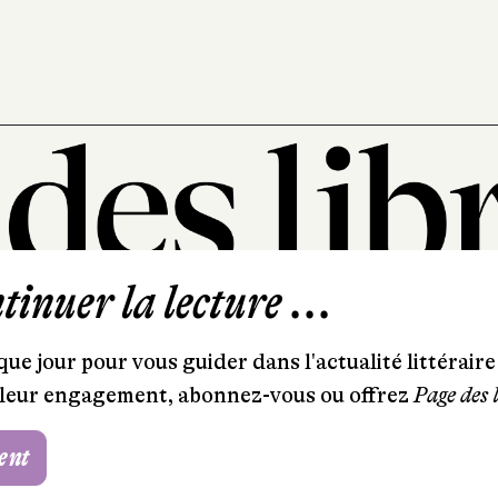
inuer la lecture ...
101, rue Saint-Lazare
75009 Paris
ue jour pour vous guider dans l'actualité littéraire 
T. 01 44 41 97 20
et leur engagement, abonnez-vous ou offrez
Page des 
contact@pagedeslibraires.com
ent