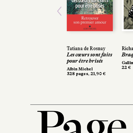
Previous
Tatiana de Rosnay
Richar
Richar
Les cœurs sont faits
Braqua
Braqua
pour être brisés
Gallima
Gallima
22 €
22 €
Albin Michel
328 pages, 21,90 €