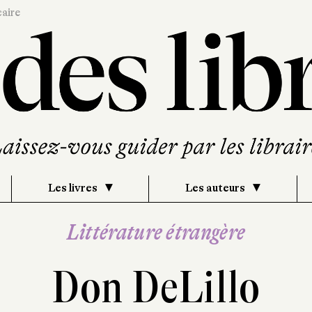
caire
Les livres
Les auteurs
Littérature étrangère
Don DeLillo