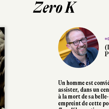
Zero K
✒
(
P
Un homme est convié 
assister, dans un cen
à la mort de sa bell
empreint de cette poé