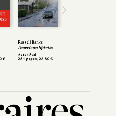
Next
Russell Banks
Russell Banks
Kristin Koval
American Spirits
American Spirits
À propos de Nora
Actes Sud
Actes Sud
Sonatine
€
€
254 pages, 22,80 €
254 pages, 22,80 €
464 pages, 24,50 €