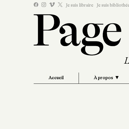
Je suis libraire
Je suis bibliothé
Accueil
À propos