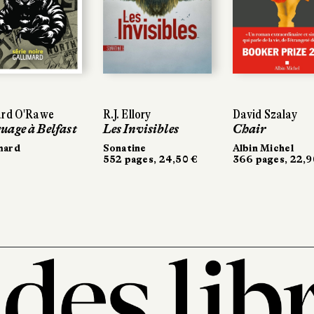
d O'Rawe
d O'Rawe
R.J. Ellory
R.J. Ellory
David Szalay
David Szalay
ge à Belfast
ge à Belfast
Les Invisibles
Les Invisibles
Chair
Chair
rd
rd
Sonatine
Sonatine
Albin Michel
Albin Michel
552 pages, 24,50 €
552 pages, 24,50 €
366 pages, 22,90 
366 pages, 22,90 