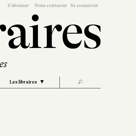
S'abonner
Nous contacter
Se connecter
Les libraires
🔎