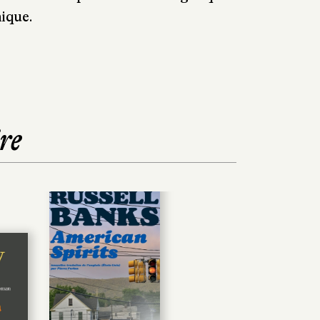
nique.
re