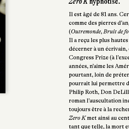
Zero K
hypnotise.
Il est âgé de 81 ans. C
comme des pierres d’an
(
Outremonde
,
Bruit de f
Il a reçu les plus haute
décerner à un écrivain
Congress Prize (à l’exc
années, n’aime les Amér
pourtant, loin de préte
pourrait lui permettre 
Philip Roth, Don DeLill
roman l’auscultation i
toujours être à la rech
Zero K
met ainsi au cent
tant que telle, la mort 