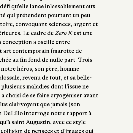
défi qu’elle lance inlassablement aux
ité qui prétendent pourtant un peu
ctoire, convoquant sciences, argent et
érieures. Le cadre de
Zero K
est une
a conception a oscillé entre
et art contemporain (marotte de
ichée au fin fond de nulle part. Trois
 notre héros, son père, homme
olossale, revenu de tout, et sa belle-
 plusieurs maladies dont l’issue ne
e a choisi de se faire cryogéniser avant
 Plus clairvoyant que jamais (son
on DeLillo interroge notre rapport à
qu’à saint Augustin, avec ce style
 collision de pensées et d’images qui