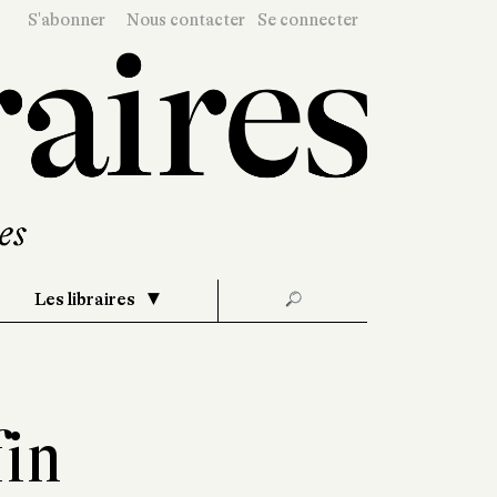
S'abonner
Nous contacter
Se connecter
Les libraires
🔎
fin