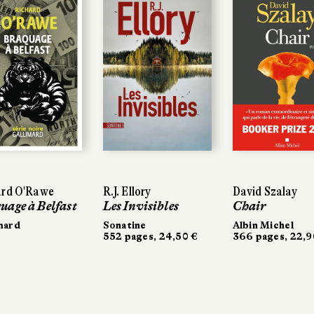
ard O'Rawe
ard O'Rawe
R.J. Ellory
R.J. Ellory
David Szalay
David Szalay
uage à Belfast
uage à Belfast
Les Invisibles
Les Invisibles
Chair
Chair
mard
mard
Sonatine
Sonatine
Albin Michel
Albin Michel
552 pages, 24,50 €
552 pages, 24,50 €
366 pages, 22,9
366 pages, 22,9