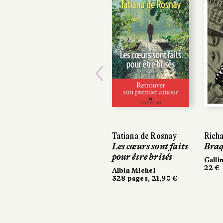
Previous
Tatiana de Rosnay
Rich
Rich
Les cœurs sont faits
Braq
Braq
pour être brisés
Galli
Galli
22 €
22 €
Albin Michel
328 pages, 21,90 €