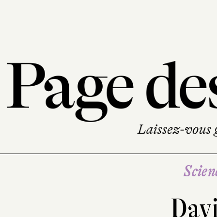
Scien
Dav