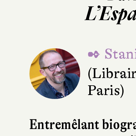
L’Espa
✒ Stani
(Librai
Paris)
Entremêlant biogra