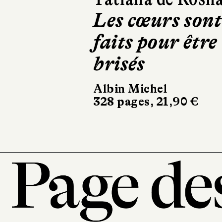
Braquage à
Belfast
Gallimard
22 €
101, r