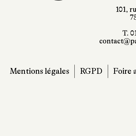
101, r
7
T. 0
contact@pa
Mentions légales
RGPD
Foire 