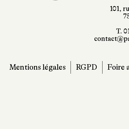
101, r
7
T. 0
contact@pa
Mentions légales
RGPD
Foire 