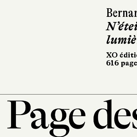
Bernar
N’éte
lumiè
XO éditi
616 page