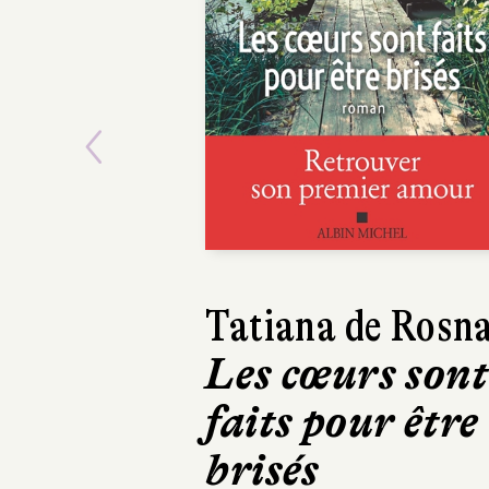
Previous
Tatiana de Rosn
Richard O'R
Les cœurs sont
Braquage à
faits pour être
Belfast
brisés
Gallimard