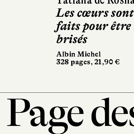
Braquage à
Belfast
Gallimard
22 €
101, r