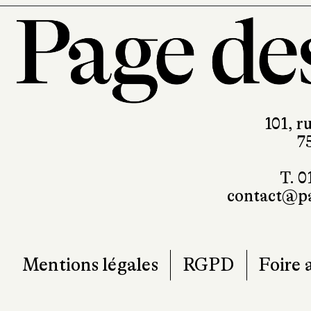
101, r
7
T. 0
contact@pa
Mentions légales
RGPD
Foire 