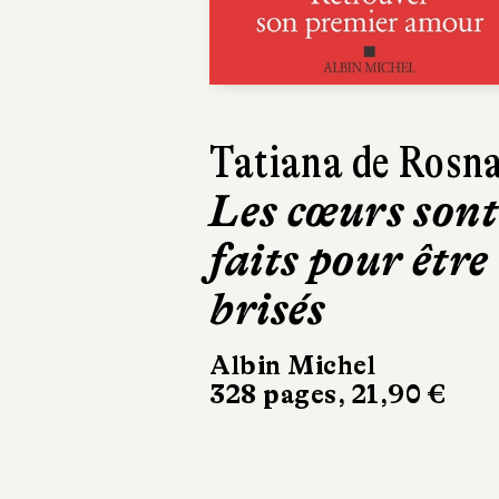
Richard O'Rawe
Braquage à
Belfast
Gallimard
22 €