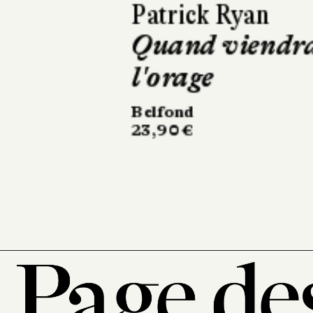
David Sala
Frankenstein
Casterman
220 pages, 28 €