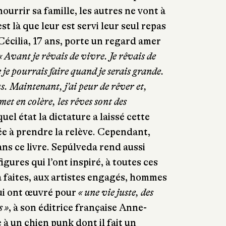
nourrir sa famille, les autres ne vont à
st là que leur est servi leur seul repas
Cécilia, 17 ans, porte un regard amer
« Avant je rêvais de vivre. Je rêvais de
e je pourrais faire quand je serais grande.
s. Maintenant, j’ai peur de rêver et,
et en colère, les rêves sont des
uel état la dictature a laissé cette
e à prendre la relève. Cependant,
ans ce livre. Sepúlveda rend aussi
ures qui l’ont inspiré, à toutes ces
 a faites, aux artistes engagés, hommes
ui ont œuvré pour
« une vie juste, des
s »
, à son éditrice française Anne-
 à un chien punk dont il fait un