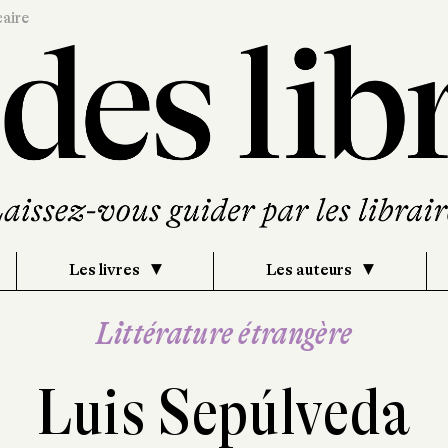
caire
Les livres
Les auteurs
Littérature étrangère
Luis Sepúlveda