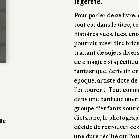
légèreté.
Pour parler de ce livre,
tout est dans le titre, t
histoires vues, lues, e
pourrait aussi dire bri
traitant de sujets divers
de « magie » si spécifiq
fantastique, écrivain e
époque, artiste doté de 
l’entourent. Tout comm
dans une banlieue ouvri
groupe d’enfants souria
dictature, le photograph
lle
décide de retrouver ce
une dure réalité qui l’at