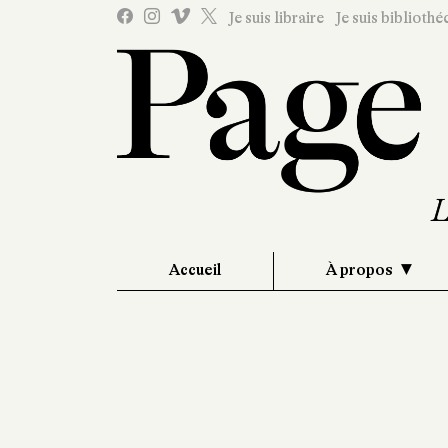
Je suis libraire
Je suis bibliothé
Accueil
À propos