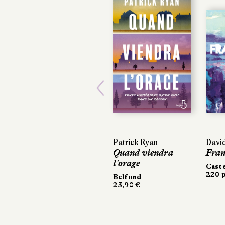
Previous
Patrick Ryan
David
Quand viendra
Fran
l'orage
Cast
220 p
Belfond
23,90 €