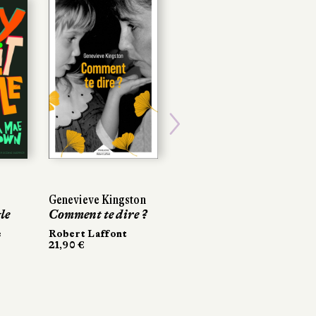
Next
Genevieve Kingston
le
Comment te dire ?
e
Robert Laffont
21,90 €