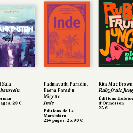
 Sala
Padmavathi Paradin,
Rita Mae Brown
kenstein
Beena Paradin
Rubyfruit Jung
Migotto
erman
Éditions Héloïs
Inde
ages, 28 €
d’Ormesson
22 €
Éditions de La
Martinière
214 pages, 25,90 €