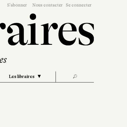
S'abonner
Nous contacter
Se connecter
Les libraires
🔎