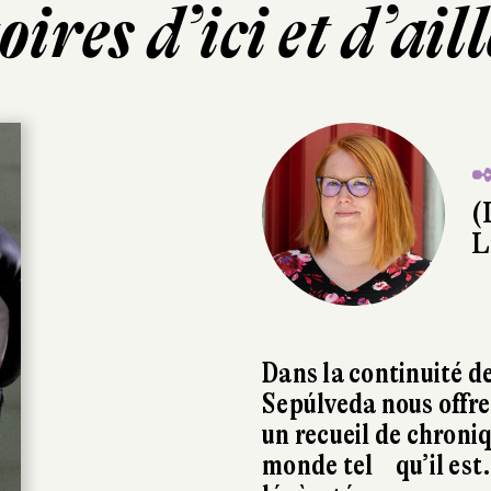
oires d’ici et d’ail
✒
(
L
Dans la continuité d
Sepúlveda nous offre
un recueil de chroniq
monde tel qu’il est.