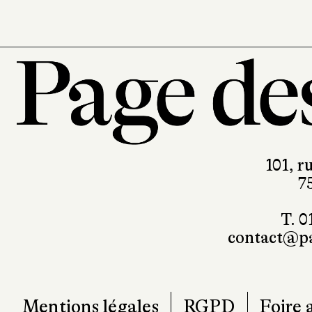
101, r
7
T. 0
contact@pa