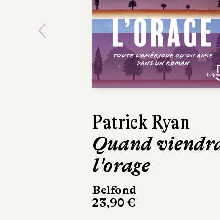
Previous
David Sala
Frankenste
Casterman
220 pages, 28 €