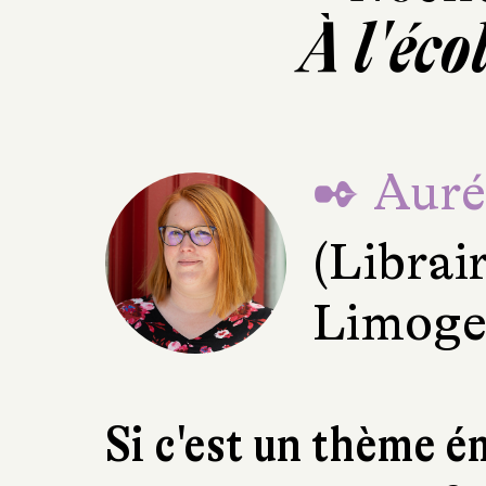
À l'écol
✒ Aurél
(Librai
Limoge
Si c'est un thème